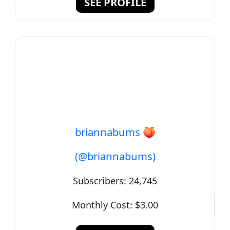
SEE PROFILE
briannabums 🍑
(@briannabums)
Subscribers:
24,745
Monthly Cost:
$3.00