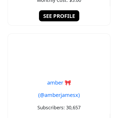
Monthly Cost:
$5.00
SEE PROFILE
amber 🎀
(@amberjamesx)
Subscribers:
30,657