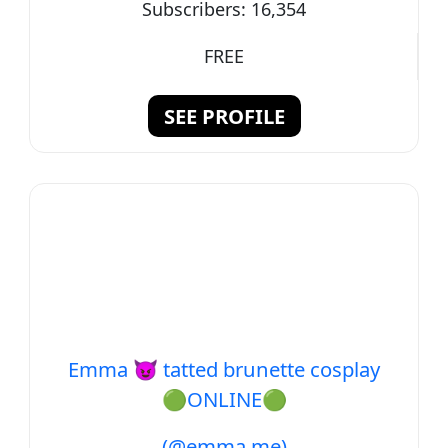
Subscribers:
16,354
FREE
SEE PROFILE
Emma 😈 tatted brunette cosplay
🟢ONLINE🟢
(@emma.me)