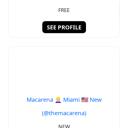
FREE
SEE PROFILE
Macarena 👱🏻‍♀️ Miami 🇺🇸 New
(@themacarena)
NEW