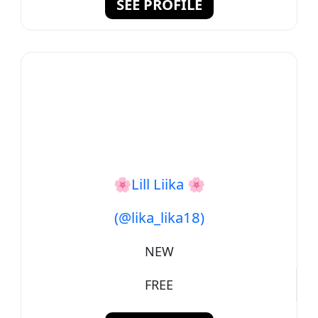
SEE PROFILE
🌸Lill Liika 🌸
(@lika_lika18)
NEW
FREE