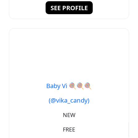
SEE PROFILE
Baby Vi 🍭🍭🍭
(@vika_candy)
NEW
FREE