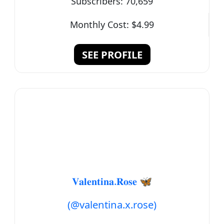
Subscribers:
70,659
Monthly Cost:
$4.99
SEE PROFILE
𝐕𝐚𝐥𝐞𝐧𝐭𝐢𝐧𝐚.𝐑𝐨𝐬𝐞 🦋
(@valentina.x.rose)