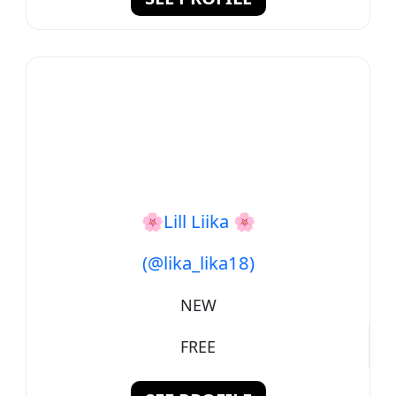
🌸Lill Liika 🌸
(@lika_lika18)
NEW
FREE