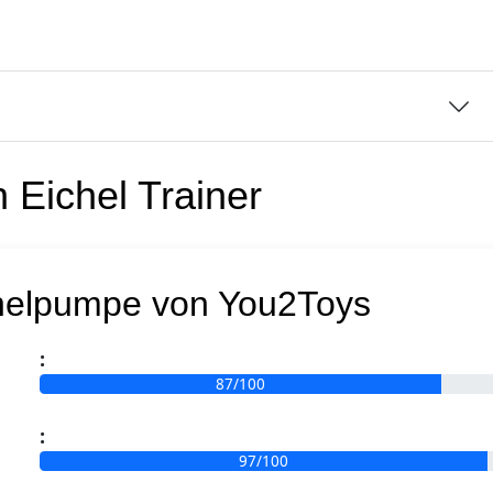
en
Eichel Trainer
Gewinner
chelpumpe von You2Toys
:
87/100
:
97/100