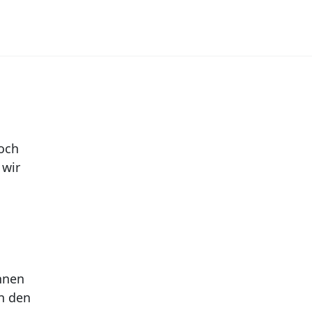
doch
 wir
önnen
n den