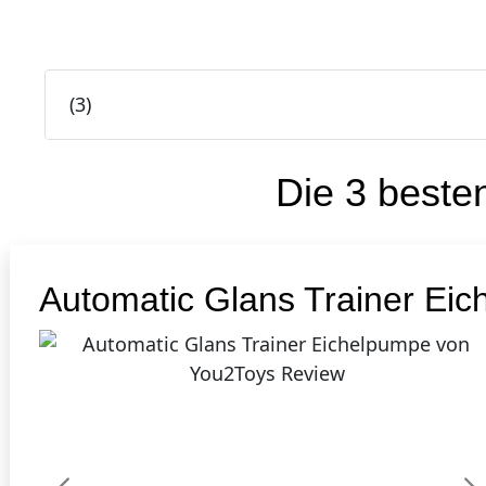
(
3
)
Die 3 best
1
Automatic Glans Trainer Ei