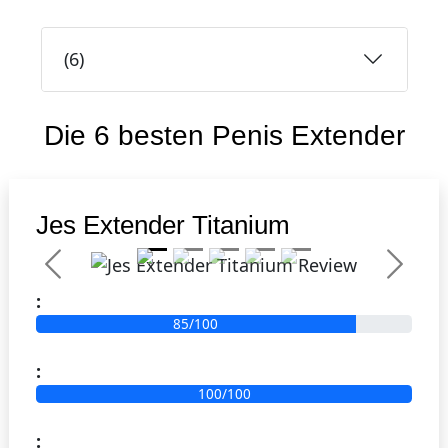
(
6
)
Die 6 besten
Penis Extender
1
Gewinner
Jes Extender Titanium
Previous
Next
:
85/100
:
100/100
: