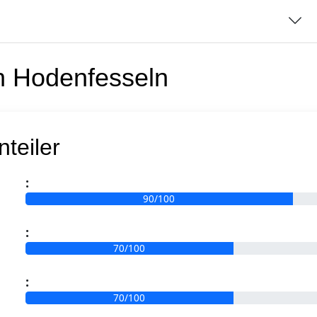
en
Hodenfesseln
odenteiler
teiler
:
90/100
:
70/100
:
ext
70/100