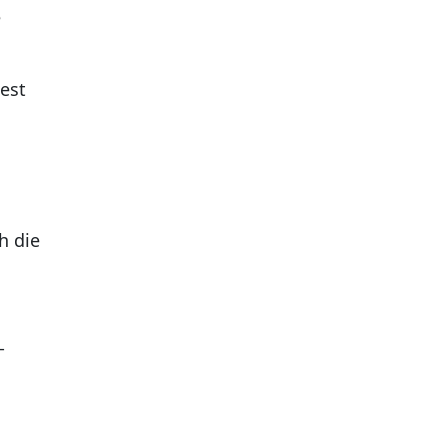
e
est
h die
-