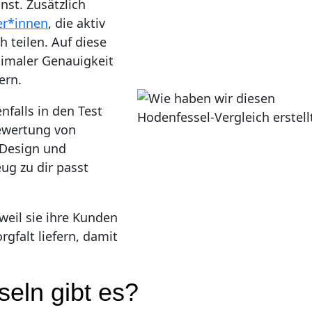
nst. Zusätzlich
er*innen
, die aktiv
h teilen. Auf diese
ximaler Genauigkeit
ern.
falls in den Test
bewertung von
 Design und
eug zu dir passt
weil sie ihre Kunden
gfalt liefern, damit
eln gibt es?