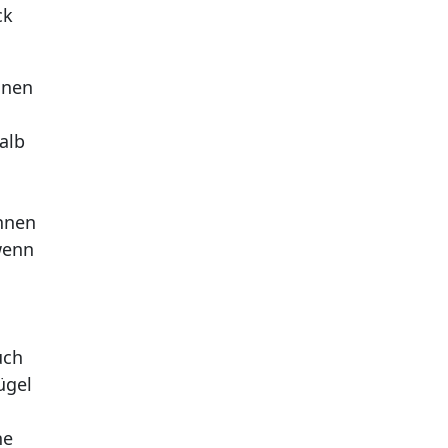
ck
inen
alb
önnen
wenn
uch
ügel
ne