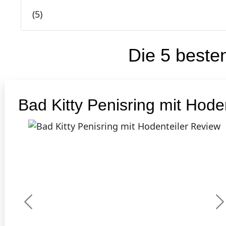
(
5
)
Die 5 best
1
H
Bad Kitty Penisring mit Hoden
Previous
N