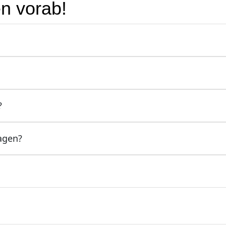
n vorab!
?
agen?